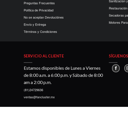
Sanitizacion y
Preguntas Frecuentes
Restauración
Política de Privacidad
Secadoras p
No se aceptan Devoluciónes
Motores Para 
Envío y Entrega
Términos y Condiciones
SERVICIO AL CLIENTE
SÍGUENOS 
Estamos disponibles de Lunes a Viernes
de 8:00 a.m. a 6:00 p.m. y Sábado de 8:00
am a 2:00 p.m.
(81)24729636
ventas@fancluster.mx