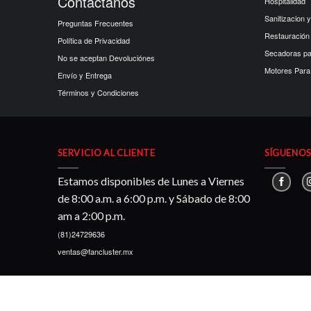
Contactanos
Hospitalidad
Sanitizacion y
Preguntas Frecuentes
Restauración
Política de Privacidad
Secadoras p
No se aceptan Devoluciónes
Motores Para 
Envío y Entrega
Términos y Condiciones
SERVICIO AL CLIENTE
SÍGUENOS 
Estamos disponibles de Lunes a Viernes
de 8:00 a.m. a 6:00 p.m. y Sábado de 8:00
am a 2:00 p.m.
(81)24729636
ventas@fancluster.mx