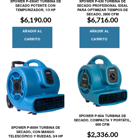
XPOWER P-430AT TURBINA DE
XPOWER P-630 TURBINA DE
SECADO POTENTE CON
SECADO PROFESIONAL IDEAL
TEMPORIZADOR, 1/3 HP
PARA OPTIMIZAR TIEMPOS DE
SECADO, 2800 CFM
$
6,190.00
$
6,716.00
AÑADIR AL
AÑADIR AL
CARRITO
CARRITO
XPOWER P-80A TURBINA DE
SECADO, COMPACTA Y PORTÁTIL,
600 CFM
XPOWER P-800H TURBINA DE
SECADO, CON MANGO
$
2,336.00
TELESCÓPICO Y RUEDAS, 3/4 HP