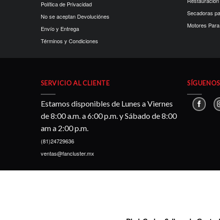
Restauración
Política de Privacidad
Secadoras p
No se aceptan Devoluciónes
Motores Para 
Envío y Entrega
Términos y Condiciones
SERVICIO AL CLIENTE
SÍGUENOS 
Estamos disponibles de Lunes a Viernes
de 8:00 a.m. a 6:00 p.m. y Sábado de 8:00
am a 2:00 p.m.
(81)24729636
ventas@fancluster.mx