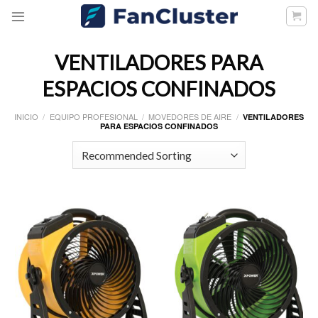
Skip
to
content
VENTILADORES PARA
ESPACIOS CONFINADOS
INICIO
/
EQUIPO PROFESIONAL
/
MOVEDORES DE AIRE
/
VENTILADORES
PARA ESPACIOS CONFINADOS