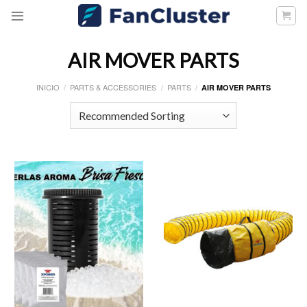
Skip
to
content
AIR MOVER PARTS
INICIO
/
PARTS & ACCESSORIES
/
PARTS
/
AIR MOVER PARTS