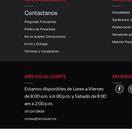
Contactanos
Hospitalidad
Sanitizacion y
Preguntas Frecuentes
Restauración
Política de Privacidad
Secadoras p
No se aceptan Devoluciónes
Motores Para 
Envío y Entrega
Términos y Condiciones
SERVICIO AL CLIENTE
SÍGUENOS 
Estamos disponibles de Lunes a Viernes
de 8:00 a.m. a 6:00 p.m. y Sábado de 8:00
am a 2:00 p.m.
(81)24729636
ventas@fancluster.mx