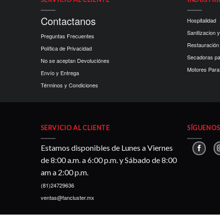
Contactanos
Hospitalidad
Sanitizacion y
Preguntas Frecuentes
Restauración
Política de Privacidad
Secadoras p
No se aceptan Devoluciónes
Motores Para 
Envío y Entrega
Términos y Condiciones
SERVICIO AL CLIENTE
SÍGUENOS 
Estamos disponibles de Lunes a Viernes
de 8:00 a.m. a 6:00 p.m. y Sábado de 8:00
am a 2:00 p.m.
(81)24729636
ventas@fancluster.mx