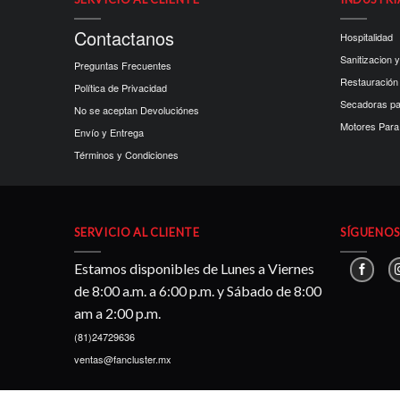
Contactanos
Hospitalidad
Sanitizacion y
Preguntas Frecuentes
Restauración
Política de Privacidad
Secadoras p
No se aceptan Devoluciónes
Motores Para 
Envío y Entrega
Términos y Condiciones
SERVICIO AL CLIENTE
SÍGUENOS 
Estamos disponibles de Lunes a Viernes
de 8:00 a.m. a 6:00 p.m. y Sábado de 8:00
am a 2:00 p.m.
(81)24729636
ventas@fancluster.mx