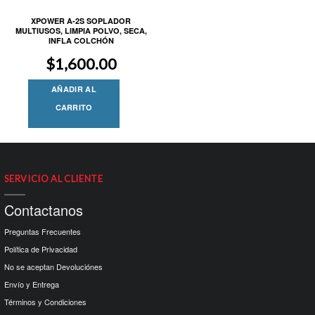
XPOWER A-2S SOPLADOR
MULTIUSOS, LIMPIA POLVO, SECA,
INFLA COLCHÓN
$
1,600.00
AÑADIR AL
CARRITO
SERVICIO AL CLIENTE
Contactanos
Preguntas Frecuentes
Política de Privacidad
No se aceptan Devoluciónes
Envío y Entrega
Términos y Condiciones