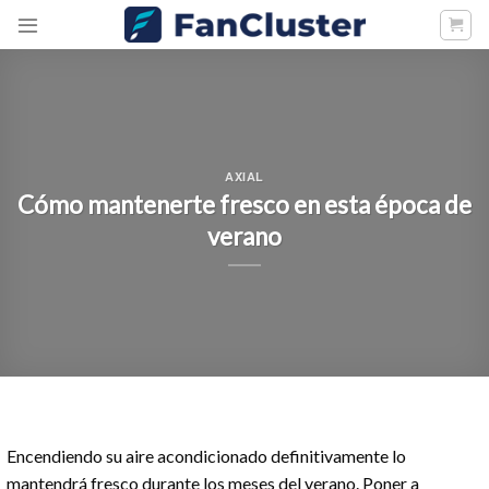
Skip
to
content
AXIAL
Cómo mantenerte fresco en esta época de
verano
Encendiendo su aire acondicionado definitivamente lo
mantendrá fresco durante los meses del verano. Poner a