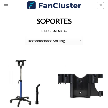
Skip
to
content
SOPORTES
INICIO
/
SOPORTES