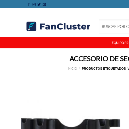
Skip
to
content
Buscar
por:
EQUIPO PR
ACCESORIO DE S
INICIO
/
PRODUCTOS ETIQUETADOS “