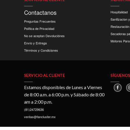
Contactanos
Hospitalidad
Sanitizacion y
Preguntas Frecuentes
Restauración
Política de Privacidad
Secadoras p
No se aceptan Devoluciónes
Motores Para 
Envío y Entrega
Términos y Condiciones
SERVICIO AL CLIENTE
SÍGUENOS 
Estamos disponibles de Lunes a Viernes
de 8:00 a.m. a 6:00 p.m. y Sábado de 8:00
am a 2:00 p.m.
(81)24729636
ventas@fancluster.mx