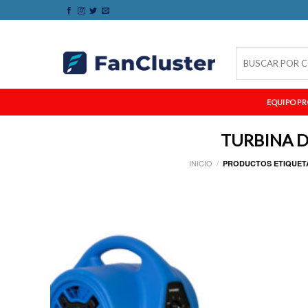
Skip
to
content
Buscar
por:
EQUIPO PR
TURBINA 
INICIO
/
PRODUCTOS ETIQUET