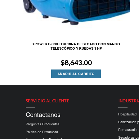
XPOWER P-830H TURBINA DE SECADO CON MANGO
TELESCÓPICO Y RUEDAS 1 HP
$
8,643.00
AÑADIR AL CARRITO
SERVICIO AL CLIENTE
INDUSTRI
Contactanos
Hospitalidad
Sanitizacion y
Preguntas Frecuentes
Restauración
Política de Privacidad
Secadoras p