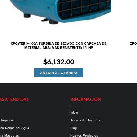
XPOWER X-400A TURBINA DE SECADO CON CARCASA DE
XPO
MATERIAL ABS (MAS RESISTENTE) 1/4 HP
$
6,132.00
AÑADIR AL CARRITO
AS ATENDIDAS
INFORMACIÓN
Inicio
 limpieza
Acerca de Nosotros.
 de Daños por Agua
Blog
ara Mascotas
Nuevos Productos