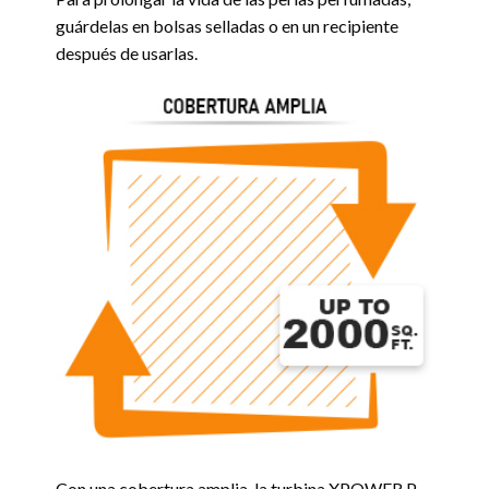
guárdelas en bolsas selladas o en un recipiente
después de usarlas.
Con una cobertura amplia, la turbina XPOWER P-