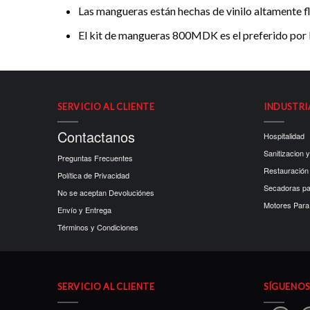
Las mangueras están hechas de vinilo altamente fl
El kit de mangueras 800MDK es el preferido por lo
SERVICIO AL CLIENTE
INDUSTRI
Contactanos
Hospitalidad
Sanitizacion y
Preguntas Frecuentes
Restauración
Política de Privacidad
Secadoras p
No se aceptan Devoluciónes
Motores Para 
Envío y Entrega
Términos y Condiciones
SERVICIO AL CLIENTE
SÍGUENOS 