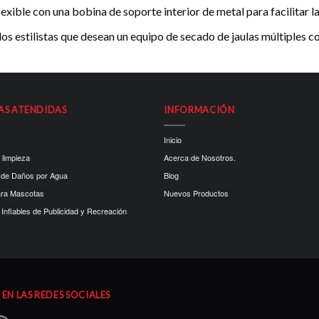
exible con una bobina de soporte interior de metal para facilitar l
s estilistas que desean un equipo de secado de jaulas múltiples con
AS ATENDIDAS
INFORMACIÓN
Inicio
 limpieza
Acerca de Nosotros.
 de Daños por Agua
Blog
ara Mascotas
Nuevos Productos
Inflables de Publicidad y Recreación
EN LAS REDES SOCIALES