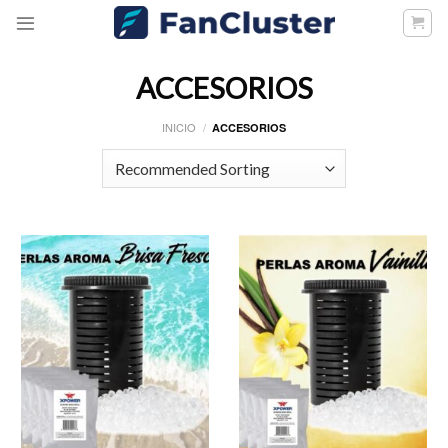
Skip
to
content
ACCESORIOS
INICIO
/
ACCESORIOS