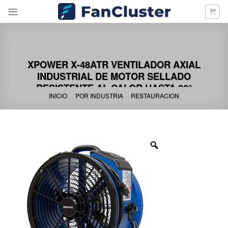
Skip
to
content
XPOWER X-48ATR VENTILADOR AXIAL
INDUSTRIAL DE MOTOR SELLADO
RESISTENTE AL CALOR HASTA 80°
INICIO
POR INDUSTRIA
RESTAURACION
/
/